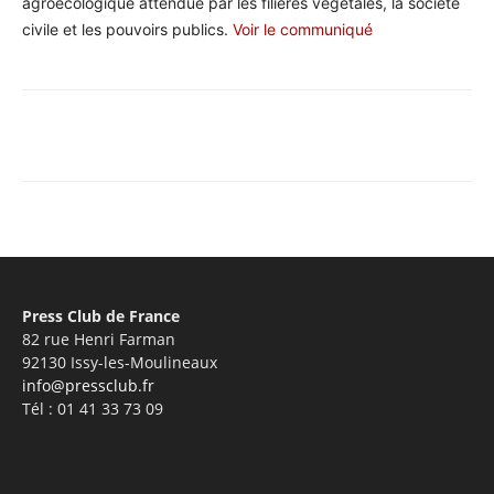
agroécologique attendue par les filières végétales, la société
civile et les pouvoirs publics.
Voir le communiqué
Facebook
X
Pinterest
WhatsA
Press Club de France
82 rue Henri Farman
92130 Issy-les-Moulineaux
info@pressclub.fr
Tél : 01 41 33 73 09