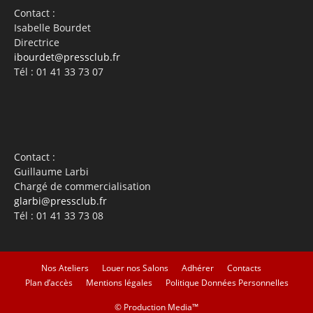
Contact :
Isabelle Bourdet
Directrice
ibourdet@pressclub.fr
Tél : 01 41 33 73 07
Contact :
Guillaume Larbi
Chargé de commercialisation
glarbi@pressclub.fr
Tél : 01 41 33 73 08
Nos Ateliers
Louer nos Salons
Adhérer
Contacts
Plan d’accès
Mentions légales
Politique Données Personnelles
©
Production Media™