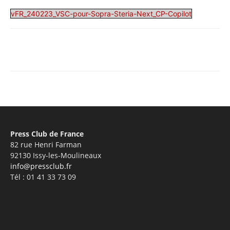
vFR_240223_VSC-pour-Sopra-Steria-Next_CP-Copilot
Facebook
X
Pinterest
WhatsA
Press Club de France
82 rue Henri Farman
92130 Issy-les-Moulineaux
info@pressclub.fr
Tél : 01 41 33 73 09