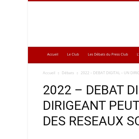
Press
Club
Accueil
Le Club
Les Débats du Press Club
L
Accueil
Débats
2022 – DEBAT DIGITAL – UN DIRI
2022 – DEBAT D
DIRIGEANT PEUT
DES RESEAUX S