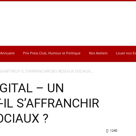
’Annuaire
Prix Press Club, Humour et Politique
Nos Ateliers
Louer nos E
GEANT PEUT-IL S’AFFRANCHIR DES RESEAUX SOCIAUX...
IGITAL – UN
-IL S’AFFRANCHIR
OCIAUX ?
1240