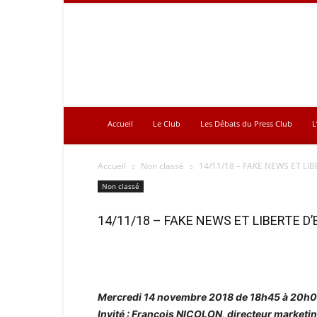
Press
Club
Accueil
Le Club
Les Débats du Press Club
L
Accueil
Non classé
14/11/18 – FAKE NEWS ET LIB
Non classé
14/11/18 – FAKE NEWS ET LIBERTE D’
Mercredi 14 novembre 2018 de 18h45 à 20h
Invité : François NICOLON, directeur market