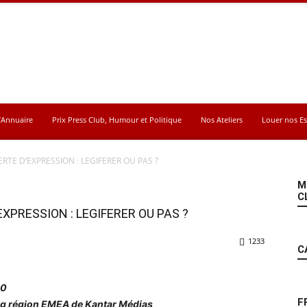
’Annuaire
Prix Press Club, Humour et Politique
Nos Ateliers
Louer nos E
ERTE D’EXPRESSION : LEGIFERER OU PAS ?
M
C
EXPRESSION : LEGIFERER OU PAS ?
1233
C
00
F
ing région EMEA de Kantar Médias