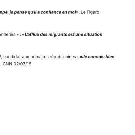
ppé, je pense qu’il a confiance en moi».
Le Figaro
anderies »
:
«L’afflux des migrants est une situation
P, candidat aux primaires républicaines :
«Je connais bien
.
CNN 02/07/15