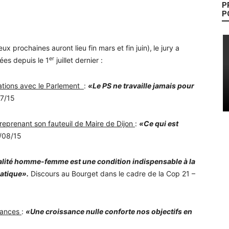
P
P
eux prochaines auront lieu fin mars et fin juin),
le jury a
er
tées depuis le 1
juillet dernier :
ations avec le Parlement
:
«Le PS ne travaille jamais pour
7/15
reprenant son fauteuil de Maire de Dijon
:
«Ce qui est
/08/15
alité homme-femme est une condition indispensable à la
matique».
Discours au Bourget dans le cadre de la Cop 21 –
inances
:
«Une croissance nulle conforte nos objectifs en