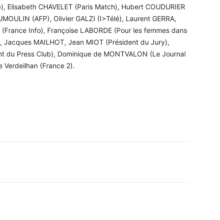
), Elisabeth CHAVELET (Paris Match), Hubert COUDURIER
MOULIN (AFP), Olivier GALZI (I>Télé), Laurent GERRA,
E (France Info), Françoise LABORDE (Pour les femmes dans
), Jacques MAILHOT, Jean MIOT (Président du Jury),
nt du Press Club), Dominique de MONTVALON (Le Journal
 Verdeilhan (France 2).
WhatsApp
Linkedin
ReddIt
Em