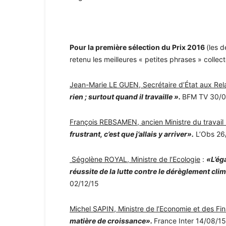
Pour la première sélection du Prix 2016
(les d
retenu les meilleures « petites phrases » collec
Jean-Marie LE GUEN, Secrétaire d’État aux Rel
rien ; surtout quand il travaille ».
BFM TV 30/0
François REBSAMEN, ancien Ministre du travail 
frustrant, c’est que j’allais y arriver».
L’Obs 26
Ségolène ROYAL, Ministre de l’Ecologie
:
«L’ég
réussite de la lutte contre le dérèglement cli
02/12/15
Michel SAPIN, Ministre de l’Economie et des F
matière de croissance».
France Inter 14/08/15