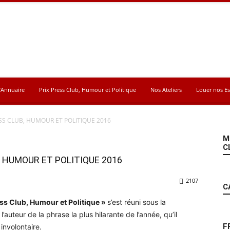
’Annuaire
Prix Press Club, Humour et Politique
Nos Ateliers
Louer nos E
ESS CLUB, HUMOUR ET POLITIQUE 2016
M
C
, HUMOUR ET POLITIQUE 2016
2107
C
ss Club, Humour et Politique »
s’est réuni sous la
auteur de la phrase la plus hilarante de l’année, qu’il
F
involontaire.