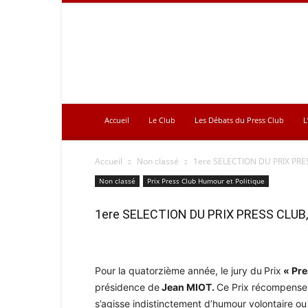
Press
Club
Accueil
Le Club
Les Débats du Press Club
L
Accueil
Non classé
1ere SELECTION DU PRIX PR
Non classé
Prix Press Club Humour et Politique
1ere SELECTION DU PRIX PRESS CLUB
Pour la quatorzième année, le jury du
Prix
« Pre
présidence de
Jean MIOT.
Ce Prix récompense l’
s’agisse indistinctement d’humour volontaire ou 