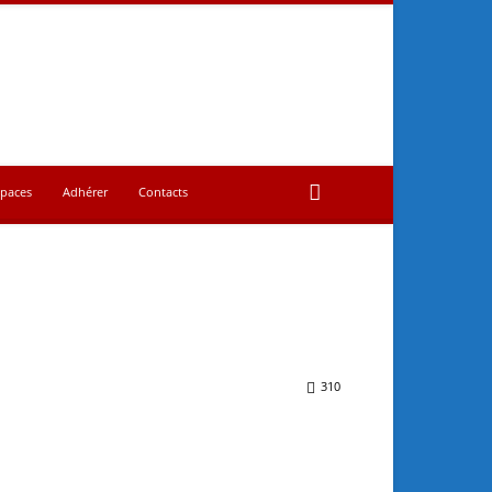
spaces
Adhérer
Contacts
310