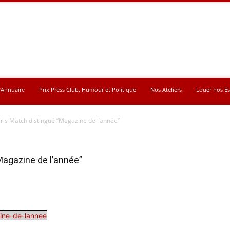
’Annuaire
Prix Press Club, Humour et Politique
Nos Ateliers
Louer nos E
ris Match distingué “Magazine de l’année”
Magazine de l’année”
ne-de-lannee