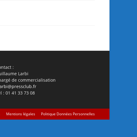
ail
Imprimer
ntact :
uillaume Larbi
hargé de commercialisation
arbi@pressclub.fr
l : 01 41 33 73 08
s
Mentions légales
Politique Données Personnelles