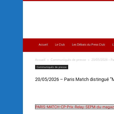
Press
Club
Accueil
Le Club
Les Débats du Press Club
L
Accueil
Communiqués de presse
20/05/2026 – Pa
Communiqués de presse
20/05/2026 – Paris Match distingué “
PARIS-MATCH-CP-Prix-Relay-SEPM-du-magazi