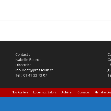
WhatsApp
Linkedin
ReddIt
Em
Contact :
Co
Isabelle Bourdet
G
Directrice
C
ibourdet@pressclub.fr
gl
Tél : 01 41 33 73 07
Té
Nos Ateliers
Louer nos Salons
Adhérer
Contacts
Plan d’accè