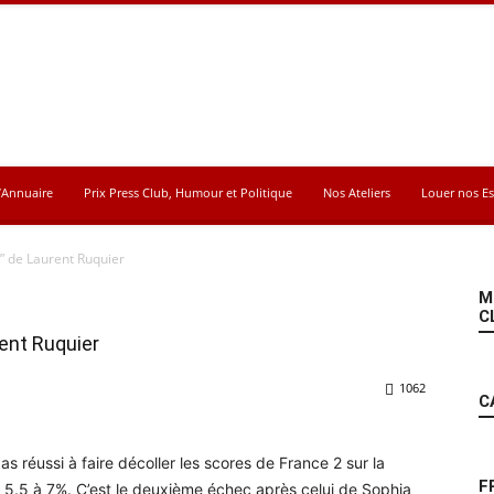
’Annuaire
Prix Press Club, Humour et Politique
Nos Ateliers
Louer nos E
s” de Laurent Ruquier
M
C
rent Ruquier
1062
C
as réussi à faire décoller les scores de France 2 sur la
F
 5.5 à 7%. C’est le deuxième échec après celui de Sophia