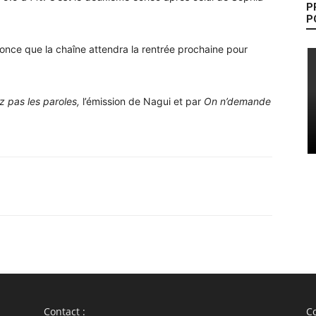
P
P
nonce que la chaîne attendra la rentrée prochaine pour
ez pas les paroles,
l’émission de Nagui et par
On n’demande
WhatsApp
Linkedin
ReddIt
Em
Contact :
Co