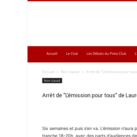
Press
Club
Accueil
Le Club
Les Débats du Press Club
L
Accueil
Non classé
Arrêt de “L’émission pour tou
Non classé
Arrêt de “L’émission pour tous” de Lau
Six semaines et puis s’en va. L’émission n’aura p
tranche 18-20h, avec des parts d’audiences de