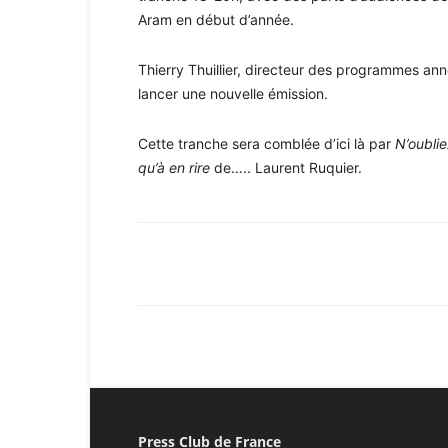
Aram en début d’année.
Thierry Thuillier, directeur des programmes an
lancer une nouvelle émission.
Cette tranche sera comblée d’ici là par
N
’oubli
qu’à en rire
de….. Laurent Ruquier.
Facebook
X
Pinterest
Press Club de France