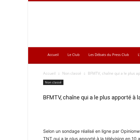
Press
Club
Accueil
Le Club
Les Débats du Press Club
L
Accueil
Non classé
BFMTV, chaîne qui a le plus ap
Non classé
BFMTV, chaîne qui a le plus apporté à
Selon un sondage réalisé en ligne par Opinion
TNT qui a le plus apporté à la télévision en 1