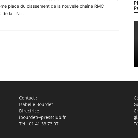
P
rième place du classement de la nouvelle chaîne RMC
P
s de la TNT.
WhatsApp
Linkedin
ReddIt
Em
Contact :
Co
Isabelle Bourdet
G
Directrice
C
ibourdet@pressclub.fr
gl
Tél : 01 41 33 73 07
Té