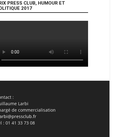
RIX PRESS CLUB, HUMOUR ET
OLITIQUE 2017
ail
Imprimer
ntact :
uillaume Larbi
hargé de commercialisation
arbi@pressclub.fr
l : 01 41 33 73 08