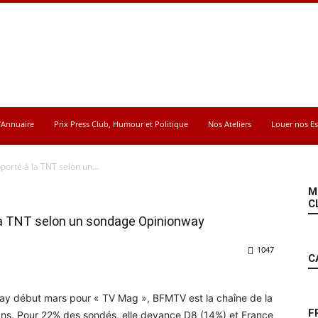
’Annuaire
Prix Press Club, Humour et Politique
Nos Ateliers
Louer nos E
porté à la TNT selon un...
M
C
 la TNT selon un sondage Opinionway
1047
C
way début mars pour « TV Mag », BFMTV est la chaîne de la
F
0 ans. Pour 22% des sondés, elle devance D8 (14%) et France