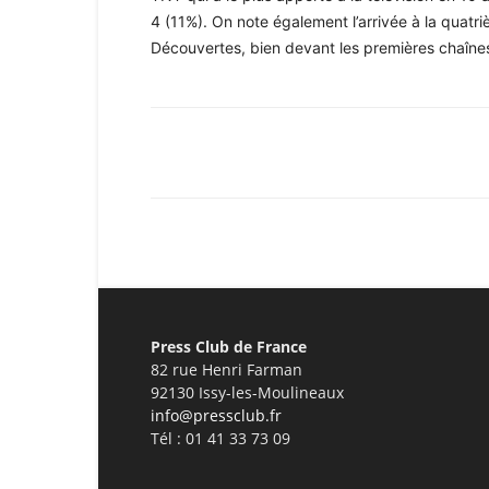
4 (11%). On note également l’arrivée à la quat
Découvertes, bien devant les premières chaîne
Facebook
X
Pinterest
Press Club de France
82 rue Henri Farman
92130 Issy-les-Moulineaux
info@pressclub.fr
Tél : 01 41 33 73 09