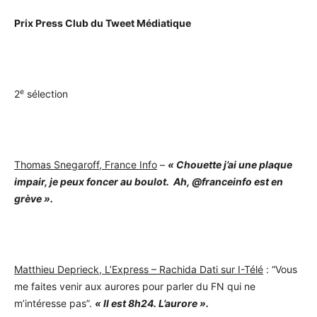
Prix Press Club du Tweet Médiatique
e
2
sélection
Thomas Snegaroff, France Info
–
« Chouette j’ai une plaque
impair, je peux foncer au boulot. Ah, @franceinfo est en
grève ».
Matthieu Deprieck, L’Express – Rachida Dati sur I-Télé
: “Vous
me faites venir aux aurores pour parler du FN qui ne
m’intéresse pas”.
« Il est 8h24. L’aurore ».