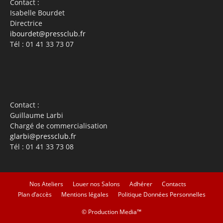
Contact :
Isabelle Bourdet
Directrice
ibourdet@pressclub.fr
Tél : 01 41 33 73 07
Contact :
Guillaume Larbi
Chargé de commercialisation
glarbi@pressclub.fr
Tél : 01 41 33 73 08
Nos Ateliers
Louer nos Salons
Adhérer
Contacts
Plan d’accès
Mentions légales
Politique Données Personnelles
©
Production Media™