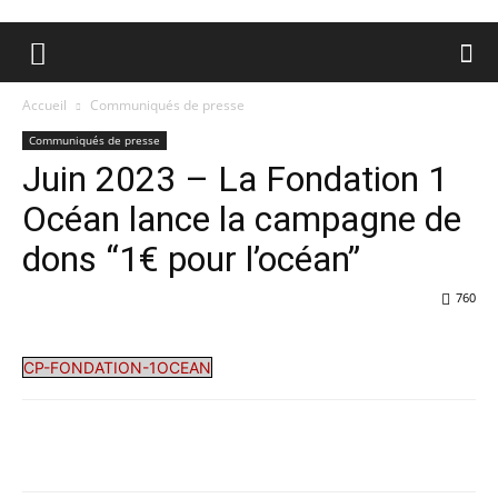
Accueil
Communiqués de presse
Communiqués de presse
Juin 2023 – La Fondation 1
Océan lance la campagne de
dons “1€ pour l’océan”
760
CP-FONDATION-1OCEAN
Facebook
X
Pinterest
WhatsA