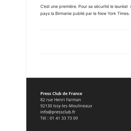
C’est une première. Pour sa sécurité le lauréa
pays la Birmanie publié par le New York Times.
Facebook
X
Pinterest
Press Club de France
82 rue Henri Farman
92130 Issy-les-Moulineaux
info@pressclub.fr
Tél : 01 41 33 73 09