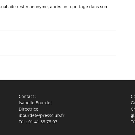
t souhaite rester anonyme, après un reportage dans son
WhatsApp
Linkedin
ReddIt
Em
Contact :
Co
Isabelle Bourdet
G
Directrice
C
ibourdet@pressclub.fr
gl
Tél : 01 41 33 73 07
Té