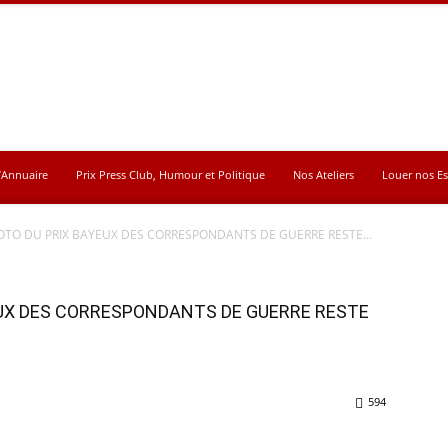
’Annuaire
Prix Press Club, Humour et Politique
Nos Ateliers
Louer nos E
OTO DU PRIX BAYEUX DES CORRESPONDANTS DE GUERRE RESTE...
EUX DES CORRESPONDANTS DE GUERRE RESTE
594