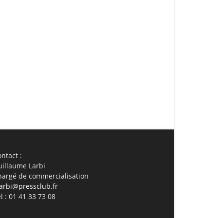
ail
Imprimer
ntact :
uillaume Larbi
hargé de commercialisation
arbi@pressclub.fr
l : 01 41 33 73 08