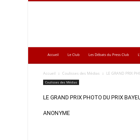
Press
Club
Accueil
Le Club
Les Débats du Press Club
L
Accueil
Coulisses des Médias
LE GRAND PRIX PH
Coulisses des Médias
LE GRAND PRIX PHOTO DU PRIX BAY
ANONYME