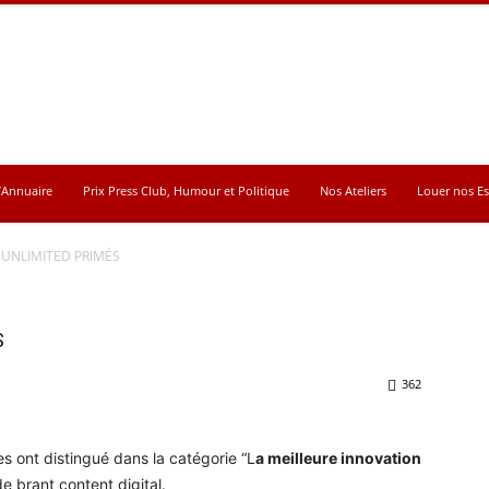
’Annuaire
Prix Press Club, Humour et Politique
Nos Ateliers
Louer nos E
 UNLIMITED PRIMÉS
S
362
s ont distingué dans la catégorie “L
a meilleure innovation
 brant content digital.