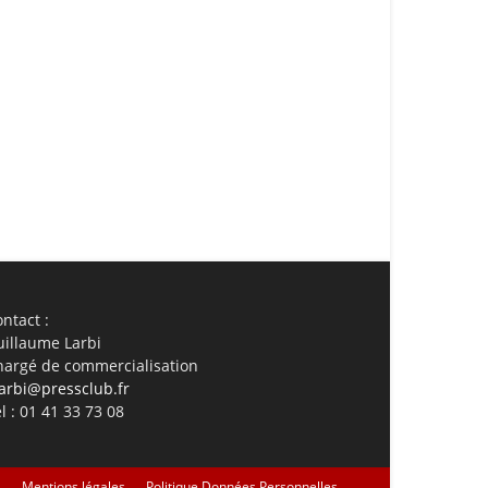
ail
Imprimer
ntact :
uillaume Larbi
hargé de commercialisation
arbi@pressclub.fr
l : 01 41 33 73 08
s
Mentions légales
Politique Données Personnelles