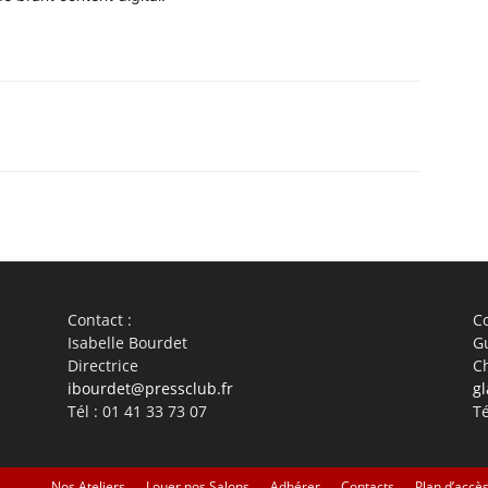
WhatsApp
Linkedin
ReddIt
Em
Contact :
Co
Isabelle Bourdet
G
Directrice
C
ibourdet@pressclub.fr
gl
Tél : 01 41 33 73 07
Té
Nos Ateliers
Louer nos Salons
Adhérer
Contacts
Plan d’accè