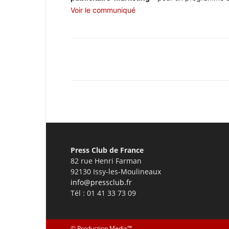
Voir le communiqué
Facebook
X
Pinterest
Press Club de France
82 rue Henri Farman
92130 Issy-les-Moulineaux
info@pressclub.fr
Tél : 01 41 33 73 09
©
Production Media™