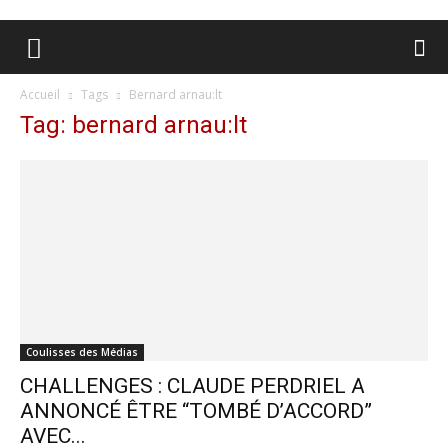
Accueil
Tags
Bernard arnau:lt
Tag: bernard arnau:lt
Coulisses des Médias
CHALLENGES : CLAUDE PERDRIEL A
ANNONCÉ ÊTRE “TOMBÉ D’ACCORD”
AVEC...