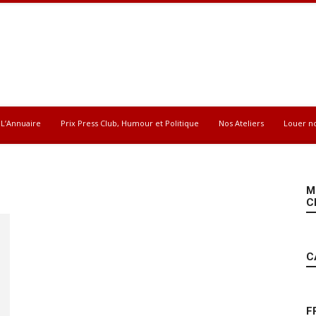
L’Annuaire
Prix Press Club, Humour et Politique
Nos Ateliers
Louer n
M
C
C
F