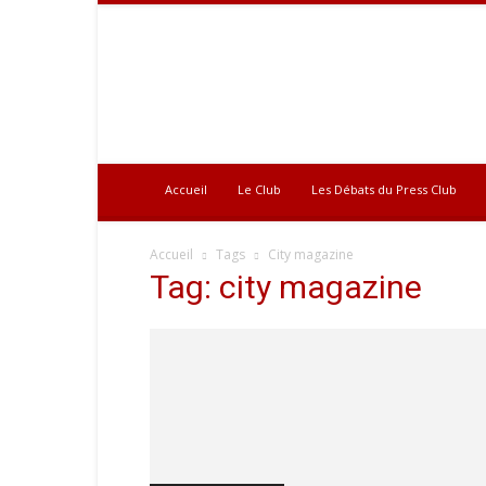
Press
Club
Accueil
Le Club
Les Débats du Press Club
Accueil
Tags
City magazine
Tag: city magazine