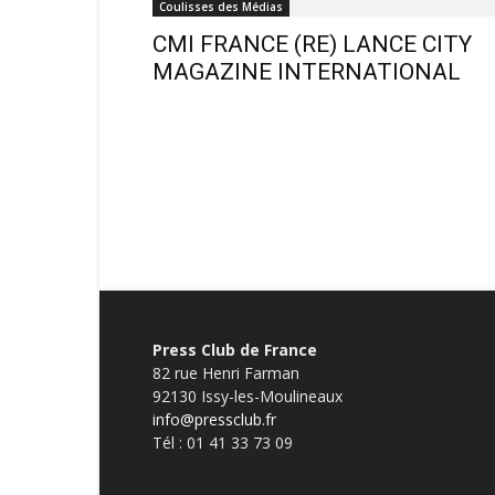
Coulisses des Médias
CMI FRANCE (RE) LANCE CITY
MAGAZINE INTERNATIONAL
Press Club de France
82 rue Henri Farman
92130 Issy-les-Moulineaux
info@pressclub.fr
Tél : 01 41 33 73 09