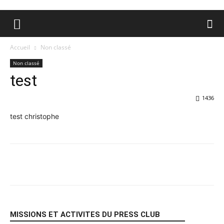
Accueil
Non classé
Non classé
test
1436
test christophe
Facebook
X
Pinterest
WhatsA
MISSIONS ET ACTIVITES DU PRESS CLUB