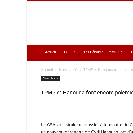
Press
Club
Accueil
Le Club
Les Débats du Press Club
L
Accueil
Non classé
TPMP et Hanouna font encor
Non classé
TPMP et Hanouna font encore polémi
Le CSA va instruire un dossier à l’encontre de 
un nouveau dérapage de Cyril Hanouna lors d’un