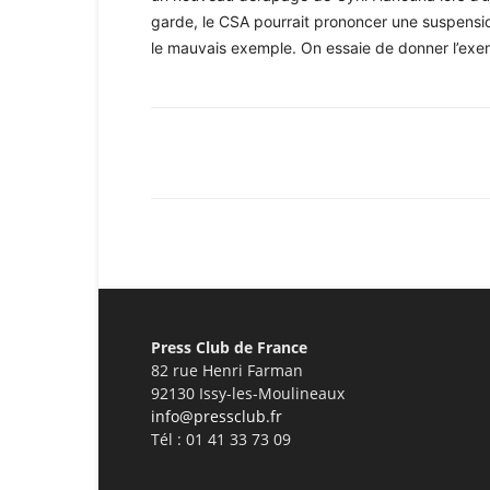
garde, le CSA pourrait prononcer une suspensio
le mauvais exemple. On essaie de donner l’exem
Facebook
X
Pinterest
Press Club de France
82 rue Henri Farman
92130 Issy-les-Moulineaux
info@pressclub.fr
Tél : 01 41 33 73 09