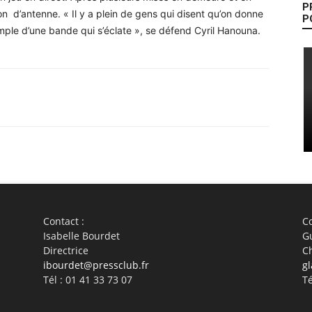
P
n d’antenne. « Il y a plein de gens qui disent qu’on donne
P
ple d’une bande qui s’éclate », se défend Cyril Hanouna.
WhatsApp
Linkedin
ReddIt
Em
Contact :
Co
Isabelle Bourdet
G
Directrice
C
ibourdet@pressclub.fr
gl
Tél : 01 41 33 73 07
Té