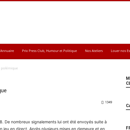
’Annuaire
Prix Press Club, Humour et Politique
Nos Ateliers
Louer nos E
e polémique
M
C
que
1349
C
C8. De nombreux signalements lui ont été envoyés suite à
F
 jeu en direct. Après plusieurs mises en demeure et en