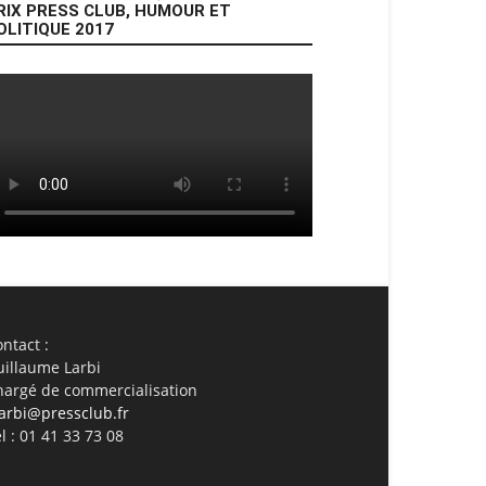
RIX PRESS CLUB, HUMOUR ET
OLITIQUE 2017
ail
Imprimer
ntact :
uillaume Larbi
hargé de commercialisation
arbi@pressclub.fr
l : 01 41 33 73 08