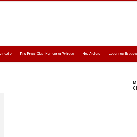
L’Annuaire
Prix Press Club, Humour et Politique
Nos Ateliers
Louer n
M
C